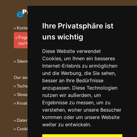
Ihre Privatsphäre ist
Kontakt
uns wichtig
Fügen Sie Ihre Unterkunft hinzu
(auf Kroatisch)
Diese Website verwendet
Cookies, um Ihnen ein besseres
Sitemap
Internet-Erlebnis zu ermöglichen
und die Werbung, die Sie sehen,
Our servers:
besser an Ihre Bedürfnisse
Tschechische Gebirge
anzupassen. Diese Technologien
Slowakische Gebirge
nutzen wir außerdem, um
Ergebnisse zu messen, um zu
Kroatien
verstehen, woher unsere Besucher
kommen oder um unsere Website
Datenschutz
weiter zu entwickeln.
Cookies