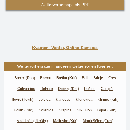
Wettervorhersage als PDF
Kvarner - Wetter, Online-Kameras
Wettervorhersage in anderen Gebietsorten Kvarner:
Banjol (Rab)
Barbat
Baška (Krk)
Beli
Brinje
Cres
Crikvenica
Delnice
Dobrinj (Krk)
Fužine
Gospić
Ilovik (Ilovik)
Jelvica
Karlovac
Klenovica
Klimno (Krk)
Kolan (Pag)
Korenica
Krapina
Krk (Krk)
Lopar (Rab)
Mali Lošinj (Lošinj)
Malinska (Krk)
Martinšćica (Cres)