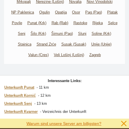
Mrkopalj
Nerezine (Lošinj)
Novalja
Novi Vinodolski
NP Paklenica
Ogulin
Opatija
Osor
Pag (Pag)
Platak
Povile
Punat (Krk)
Rab (Rab)
Rastoke
Rijeka
Selce
Senj
Šilo (Krk)
Šimuni (Pag)
Slunj
Soline (Krk)
Stajnica
Strand Zrće
Susak (Susak)
Unije (Unije)
Valun (Cres)
Veli Lošinj (Lošinj)
Zagreb
Interessante Links:
Unterkunft Punat
11 km
Unterkunft Kornić
12 km
Unterkunft Senj
13 km
Unterkunft Kvarner
Verzeichnis der Unterkunft
Warum sind unsere Server am billigsten?