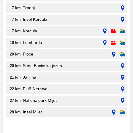
Trpanj
7 km
Insel Korčula
7 km
Korčula
7 km
Lumbarda
10 km
Ploce
20 km
Seen Bacinska jezera
20 km
Janjina
21 km
Fluß Neretva
22 km
Nationalpark Mljet
27 km
Insel Mljet
28 km