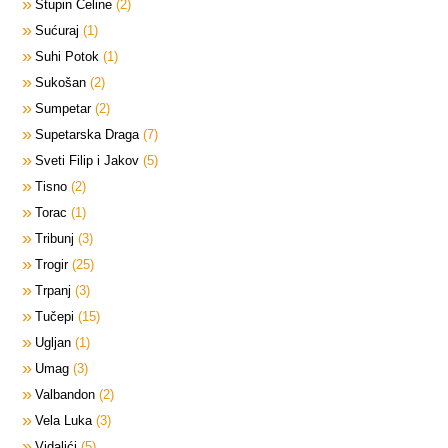
Stupin Čeline
2
Sućuraj
1
Suhi Potok
1
Sukošan
2
Sumpetar
2
Supetarska Draga
7
Sveti Filip i Jakov
5
Tisno
2
Torac
1
Tribunj
3
Trogir
25
Trpanj
3
Tučepi
15
Ugljan
1
Umag
3
Valbandon
2
Vela Luka
3
Vidalići
5