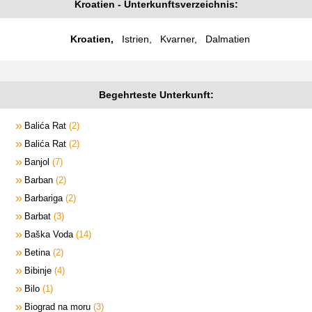
Kroatien - Unterkunftsverzeichnis:
Kroatien
,
Istrien
,
Kvarner
,
Dalmatien
Begehrteste Unterkunft:
Balića Rat
2
Balića Rat
2
Banjol
7
Barban
2
Barbariga
2
Barbat
3
Baška Voda
14
Betina
2
Bibinje
4
Bilo
1
Biograd na moru
3