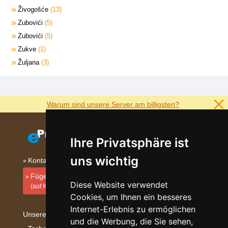
Živogošće
13
Zubovići
5
Zubovići
5
Zukve
1
Žuljana
3
Warum sind unsere Server am billigsten?
Ihre Privatsphäre ist
uns wichtig
Kontakt
Fügen Sie Ihre Unterkunft hinzu
Diese Website verwendet
(auf Kroatisch)
Cookies, um Ihnen ein besseres
Internet-Erlebnis zu ermöglichen
Unsere Servers:
und die Werbung, die Sie sehen,