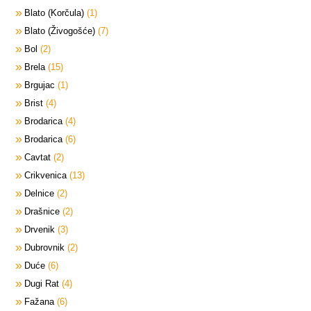
Blato (Korčula)
1
Blato (Živogošće)
7
Bol
2
Brela
15
Brgujac
1
Brist
4
Brodarica
4
Brodarica
6
Cavtat
2
Crikvenica
13
Delnice
2
Drašnice
2
Drvenik
3
Dubrovnik
2
Duće
6
Dugi Rat
4
Fažana
6