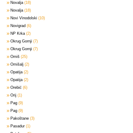
Novalja
18
Novalja
18
Novi Vinodolski
10
Novigrad
6
NP Krka
2
Okrug Gornji
7
Okrug Gornji
7
Omiš
25
Omišalj
2
Opatija
2
Opatija
2
Orebić
6
Orij
1
Pag
9
Pag
9
Pakoštane
3
Pasadur
1