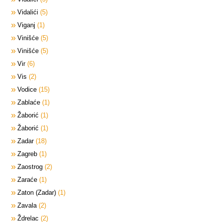
Vidalići
5
Viganj
1
Vinišće
5
Vinišće
5
Vir
6
Vis
2
Vodice
15
Zablaće
1
Žaborić
1
Žaborić
1
Zadar
18
Zagreb
1
Zaostrog
2
Zaraće
1
Zaton (Zadar)
1
Zavala
2
Ždrelac
2