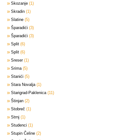
Skozanje
1
Skradin
1
Slatine
5
Šparadići
3
Šparadići
3
Split
6
Split
6
Sreser
1
Srima
5
Stanići
5
Stara Novalja
1
Starigrad-Paklenica
11
Štinjan
2
Stobreč
1
Strnj
1
Studenci
1
Stupin Čeline
2