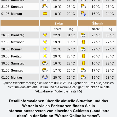
31.05.
Sonntag
19 °C
25 °C
19 °C
27 °C
01.06.
Montag
18 °C
22 °C
16 °C
24 °C
Zadar
Šibenik
Nacht
Tag
Nacht
Tag
26.05.
Dienstag
22 °C
31 °C
23 °C
30 °C
27.05.
Mittwoch
19 °C
30 °C
22 °C
27 °C
28.05.
Donner.
21 °C
32 °C
22 °C
27 °C
29.05.
Freitag
20 °C
28 °C
20 °C
26 °C
30.05.
Samstag
16 °C
28 °C
16 °C
23 °C
31.05.
Sonntag
17 °C
26 °C
17 °C
22 °C
01.06.
Montag
20 °C
22 °C
19 °C
23 °C
(diese Wettervorhersage wurde am 08.08.26 1:33 generiert - im Falle, dass es
nicht um das aktuelle Datum und die aktuelle Zeit geht, drücken Sie bitte
"Aktualisieren" oder die Taste F5)
Detailinformationen über die aktuelle Situation und das
Wetter in vielen Ferienorten finden Sie in
Informationsserveren von einzelnen Gebieten (Landkarte
oben) in der Sektion "Wetter, Online kameras".