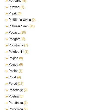
Petrčane
5
Pirovac
1
Pisak
4
Pješčana Uvala
2
Plitvizer Seen
11
Podaca
10
Podgora
5
Podstrana
7
Pokrivenik
1
Poljica
9
Poljica
9
Poplat
1
Porat
4
Poreč
17
Posedarje
2
Postira
3
Potočnica
1
Potočnica
2