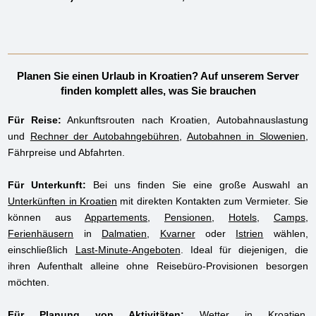
Planen Sie einen Urlaub in Kroatien? Auf unserem Server
finden komplett alles, was Sie brauchen
Für Reise:
Ankunftsrouten nach Kroatien, Autobahnauslastung
und
Rechner der Autobahngebühren
,
Autobahnen in Slowenien
,
Fährpreise und Abfahrten.
Für Unterkunft:
Bei uns finden Sie eine große Auswahl an
Unterkünften in Kroatien
mit direkten Kontakten zum Vermieter. Sie
können aus
Appartements
,
Pensionen
,
Hotels
,
Camps
,
Ferienhäusern
in
Dalmatien
,
Kvarner
oder
Istrien
wählen,
einschließlich
Last-Minute-Angeboten
. Ideal für diejenigen, die
ihren Aufenthalt alleine ohne Reisebüro-Provisionen besorgen
möchten.
Für Planung von Aktivitäten:
Wetter in Kroatien,