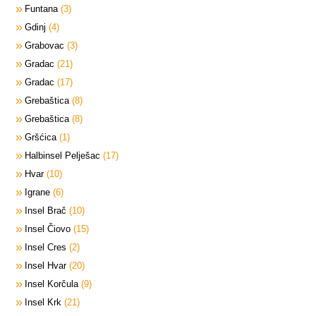
Funtana
3
Gdinj
4
Grabovac
3
Gradac
21
Gradac
17
Grebaštica
8
Grebaštica
8
Gršćica
1
Halbinsel Pelješac
17
Hvar
10
Igrane
6
Insel Brač
10
Insel Čiovo
15
Insel Cres
2
Insel Hvar
20
Insel Korčula
9
Insel Krk
21