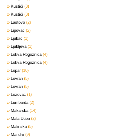
Kustići
3
Kustići
3
Lastovo
2
Lipovac
2
Ljubač
1
Ljubljeva
1
Lokva Rogoznica
4
Lokva Rogoznica
4
Lopar
10
Lovran
5
Lovran
5
Lozovac
1
Lumbarda
2
Makarska
14
Mala Duba
2
Malinska
5
Mandre
9