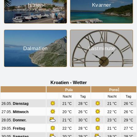
Istrien
Kvarner
Dalmatien
Lastminute
Kroatien - Wetter
Pula
Poreč
Nacht
Tag
Nacht
Tag
26.05.
Dienstag
21 °C
28 °C
21 °C
26 °C
27.05.
Mittwoch
20 °C
26 °C
22 °C
26 °C
28.05.
Donner.
21 °C
30 °C
23 °C
29 °C
29.05.
Freitag
22 °C
28 °C
21 °C
27 °C
30.05.
Samstag
20 °C
29 °C
19 °C
28 °C