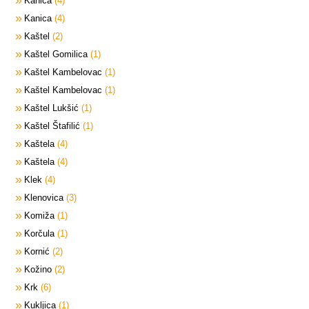
Kanica
4
Kanica
4
Kaštel
2
Kaštel Gomilica
1
Kaštel Kambelovac
1
Kaštel Kambelovac
1
Kaštel Lukšić
1
Kaštel Štafilić
1
Kaštela
4
Kaštela
4
Klek
4
Klenovica
3
Komiža
1
Korčula
1
Kornić
2
Kožino
2
Krk
6
Kukljica
1