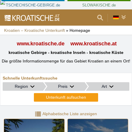
TSCHECHISCHE-GEBIRGE.de
SLOWAKISCHE.de
Kroatien – Kroatische Unterkunft
»
Homepage
www.kroatische.de
www.kroatische.at
kroatische Gebirge - kroatische Inseln - kroatische Küste
Die größte Informationsmenge für das Gebiet Kroatien an einem Ort!
Schnelle Unterkunftssuche
Region
Preis
Art
Unterkunft aufsuchen
Alphabetische Liste anzeigen