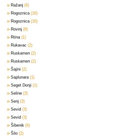
Ražanj
6
Rogoznica
16
Rogoznica
16
Rovinj
8
Rtina
1
Rukavac
2
Ruskamen
2
Ruskamen
2
Šajini
2
Saplunara
1
Seget Donji
1
Seline
3
Senj
3
Sevid
3
Sevid
3
Šibenik
6
Šilo
2