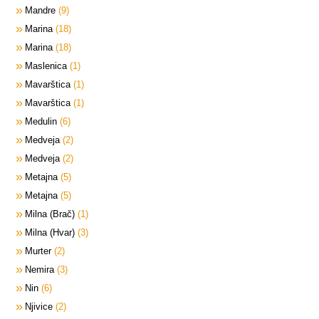
Mandre
9
Marina
18
Marina
18
Maslenica
1
Mavarštica
1
Mavarštica
1
Medulin
6
Medveja
2
Medveja
2
Metajna
5
Metajna
5
Milna (Brač)
1
Milna (Hvar)
3
Murter
2
Nemira
3
Nin
6
Njivice
2