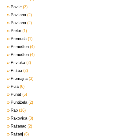
Povile
3
Povljana
2
Povljana
2
Preko
1
Premuda
1
Primošten
4
Primošten
4
Privlaka
2
Prižba
2
Promajna
3
Pula
6
Punat
5
Puntižela
2
Rab
16
Rakovica
3
Ražanac
2
Ražanj
6