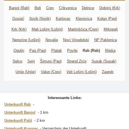
Banjol (Rab)
Beli
Cres
Crikvenica
Delnice
Dobrinj (Krk)
Gospić
Ilovik (Ilovik)
Karlovac
Klenovica
Kolan (Pag)
Krk (Krk)
Mali Lošinj (Lošinj)
Martinšćica (Cres)
Mrkopalj
Nerezine (Lošinj)
Novalja
Novi Vinodolski
NP Paklenica
Ogulin
Pag (Pag)
Platak
Povile
Rab (Rab)
Rijeka
Selce
Senj
Šimuni (Pag)
Strand Zrće
Susak (Susak)
Unije (Unije)
Valun (Cres)
Veli Lošinj (Lošinj)
Zagreb
Interessante Links:
Unterkunft Rab
Unterkunft Banjol
1 km
Unterkunft Palit
2 km
Unterkunft Kvarner
Verzeichnis der Unterkunft