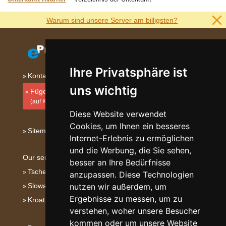
Warum sind unsere Server am billigsten?
Ihre Privatsphäre ist
Kontakt
uns wichtig
Fügen Sie Ihre Unterkunft hinzu
(auf Kroatisch)
Diese Website verwendet
Cookies, um Ihnen ein besseres
Sitemap
Internet-Erlebnis zu ermöglichen
und die Werbung, die Sie sehen,
Our servers:
besser an Ihre Bedürfnisse
Tschechische Gebirge
anzupassen. Diese Technologien
nutzen wir außerdem, um
Slowakische Gebirge
Ergebnisse zu messen, um zu
Kroatien
verstehen, woher unsere Besucher
kommen oder um unsere Website