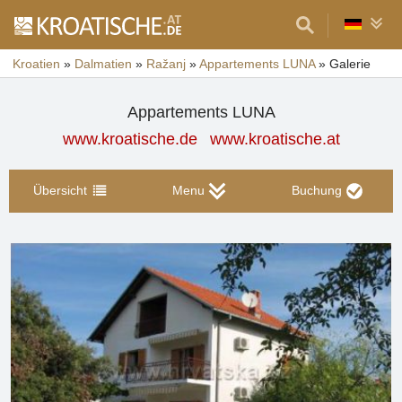
Kroatien
»
Dalmatien
»
Ražanj
»
Appartements LUNA
»
Galerie
Appartements LUNA
www.kroatische.de
www.kroatische.at
Übersicht
Menu
Buchung