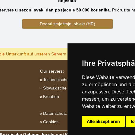
objekata
.
servere
u sezoni svaki dan posjecuje
50 000
korisnika
.
Pridružite 
Dodati smještajni objekt (HR)
ANZEIGEN
die Unterkunft auf unseren Servern am billigsten?
Ihre Privatsphä
Our servers:
Diese Website verwende
Tschechische Gebirge
zu ermöglichen und die
Slowakische Gebirge
anzupassen. Diese Tec
Kroatien
messen, um zu versteh
Website weiter zu entw
Datenschutz
Alle akzeptieren
Ic
Cookies
 Kroatische Gebirge, Inseln und Küste
- Copyright © 2003-2026
ePro