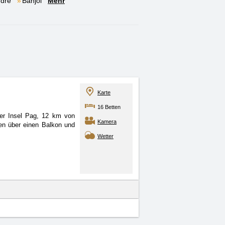
dre
Banjol
Mehr
Karte
16 Betten
der Insel Pag, 12 km von
Kamera
en über einen Balkon und
Wetter