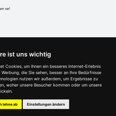
nam se!
SCHLIESSEN
re ist uns wichtig
Verzeichnis der Unterkunft
t Cookies, um Ihnen ein besseres Internet-Erlebnis
Lastminute Kvarner
 Werbung, die Sie sehen, besser an Ihre Bedürfnisse
hnologien nutzen wir außerdem, um Ergebnisse zu
en, woher unsere Besucher kommen oder um unsere
ickeln.
h lehne ab
Einstellungen ändern
gress s.r.o.