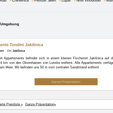
Rab
Crikvenica
Plitvizer Seen
Lopar
Novi Vinodolski
Man
er Umgebung
nts Tondini Jakišnica
ent
Ort:
Jakišnica
t Appartements befindet sich in einem kleinen Fischerort Jakišnica auf 
4 km von den Olivenhainen von Lunske entfernt. Alle Appartements verfüg
t am Meer. Wir befinden uns 50 m vom zentralen Sandstrand entfernt.
Ganze Präsentation
ierte Preisliste »
Ganze Präsentation»