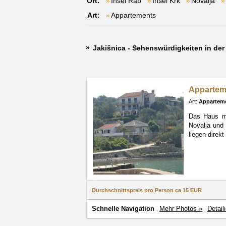
Ort:
Insel Rab
Insel Krk
Novalja
Art:
Appartements
Jakišnica - Sehenswürdigkeiten in d
Apparteme
Art:
Appartem
Das Haus mi
Novalja
und 
liegen direk
Durchschnittspreis pro Person ca
15 EUR
Schnelle Navigation
Mehr Photos »
Detail