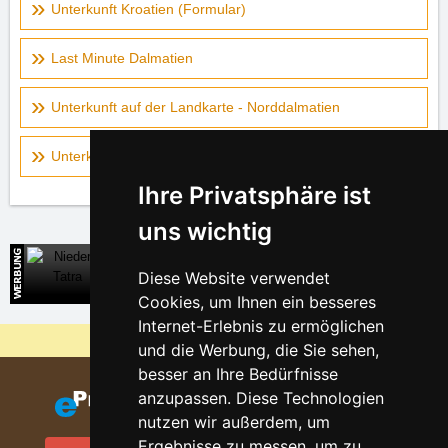
Unterkunft Kroatien (Formular)
Last Minute Dalmatien
Unterkunft auf der Landkarte - Norddalmatien
Unterkunft auf der Landkarte - Mitteldalmatien
Ihre Privatsphäre ist
uns wichtig
Niedere Tatra
Diese Website verwendet
Direkte Kontakte auf die Unterkunft in der Slowakei
Cookies, um Ihnen ein besseres
Internet-Erlebnis zu ermöglichen
Warum sind unsere Server am billigsten?
und die Werbung, die Sie sehen,
besser an Ihre Bedürfnisse
anzupassen. Diese Technologien
nutzen wir außerdem, um
Ergebnisse zu messen, um zu