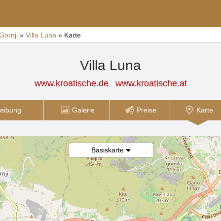
Gornji
»
Villa Luna
»
Karte
Villa Luna
www.kroatische.de
www.kroatische.at
eibung
Galerie
Preise
Karte
Basiskarte