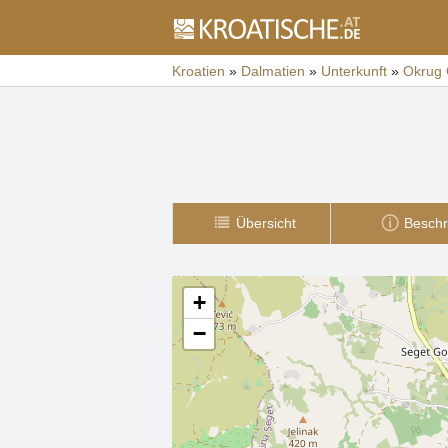
Kroatien
»
Dalmatien
»
Unterkunft
»
Okrug 
Übersicht
Beschr
+
−