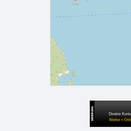
Direkte Konta
Wetter • Onl