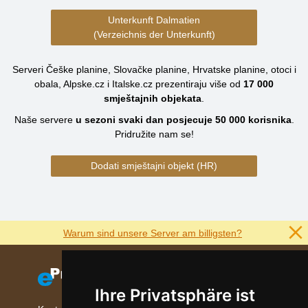
Unterkunft Dalmatien
(Verzeichnis der Unterkunft)
Serveri Češke planine, Slovačke planine, Hrvatske planine, otoci i
obala, Alpske.cz i Italske.cz prezentiraju više od
17 000
smještajnih objekata
.
Naše servere
u sezoni svaki dan posjecuje
50 000
korisnika
.
Pridružite nam se!
Dodati smještajni objekt (HR)
Warum sind unsere Server am billigsten?
Ihre Privatsphäre ist