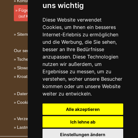
Kontakt
uns wichtig
Fügen Sie Ihre Unterkunft hinzu
(auf Kroatisch)
Diese Website verwendet
Cookies, um Ihnen ein besseres
Internet-Erlebnis zu ermöglichen
Sitemap
und die Werbung, die Sie sehen,
besser an Ihre Bedürfnisse
Our servers:
anzupassen. Diese Technologien
Tschechische Gebirge
nutzen wir außerdem, um
Slowakische Gebirge
Ergebnisse zu messen, um zu
Kroatien
verstehen, woher unsere Besucher
kommen oder um unsere Website
weiter zu entwickeln.
Datenschutz
Cookies
Alle akzeptieren
Verzeichnis der Unterkunft
Ich lehne ab
Lastminute Dalmatien
Einstellungen ändern