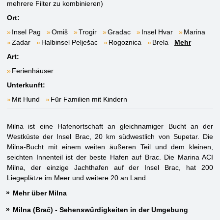
mehrere Filter zu kombinieren)
Ort:
Insel Pag
Omiš
Trogir
Gradac
Insel Hvar
Marina
Zadar
Halbinsel Pelješac
Rogoznica
Brela
Mehr
Art:
Ferienhäuser
Unterkunft:
Mit Hund
Für Familien mit Kindern
Milna ist eine Hafenortschaft an gleichnamiger Bucht an der
Westküste der Insel Brac, 20 km südwestlich von Supetar. Die
Milna-Bucht mit einem weiten äußeren Teil und dem kleinen,
seichten Innenteil ist der beste Hafen auf Brac. Die Marina ACI
Milna, der einzige Jachthafen auf der Insel Brac, hat 200
Liegeplätze im Meer und weitere 20 an Land.
Mehr über Milna
Milna (Brač) - Sehenswürdigkeiten in der Umgebung