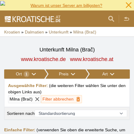
Warum ist unser Server am billigsten?
Kroatien
»
Dalmatien
»
Unterkunft
»
Milna (Brač)
Unterkunft Milna (Brač)
www.kroatische.de
www.kroatische.at
Ort
Preis
Art
1
Ausgewählte Filter
:
(
die weiteren Filter wählen Sie unter den
obigen Links aus
)
Milna (Brač)
Filter abbrechen
Sortieren nach
Einfache Filter:
(verwenden Sie oben die erweiterte Suche, um