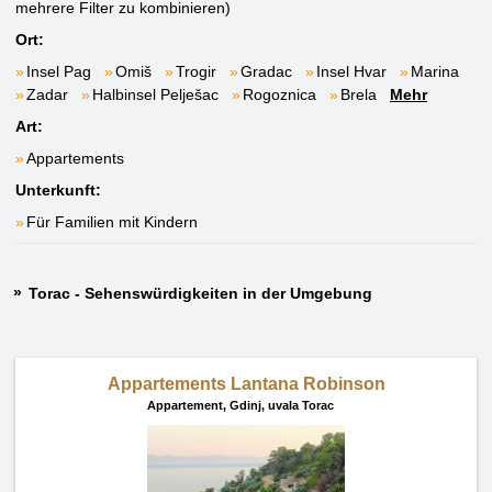
mehrere Filter zu kombinieren)
Ort:
Insel Pag
Omiš
Trogir
Gradac
Insel Hvar
Marina
Zadar
Halbinsel Pelješac
Rogoznica
Brela
Mehr
Art:
Appartements
Unterkunft:
Für Familien mit Kindern
Torac - Sehenswürdigkeiten in der Umgebung
Appartements Lantana Robinson
Appartement,
Gdinj, uvala Torac