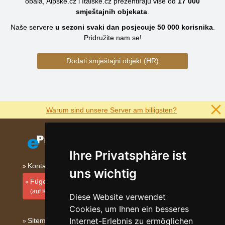
obala, Alpske.cz i Italske.cz prezentiraju više od
17 000
smještajnih objekata
.
Naše servere
u sezoni svaki dan posjecuje
50 000
korisnika
.
Pridružite nam se!
Dodati smještajni objekt (HR)
Warum sind unsere Server am billigsten?
Ihre Privatsphäre ist
Kontakt
uns wichtig
Fügen Sie Ihre Unterkunft hinzu
(auf Kroatisch)
Diese Website verwendet
Cookies, um Ihnen ein besseres
Internet-Erlebnis zu ermöglichen
Sitemap