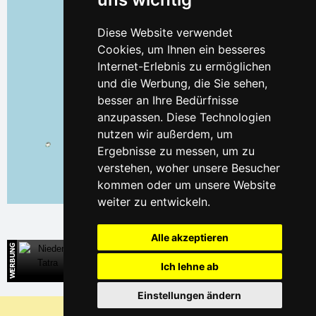
Diese Website verwendet
Cookies, um Ihnen ein besseres
Internet-Erlebnis zu ermöglichen
und die Werbung, die Sie sehen,
besser an Ihre Bedürfnisse
anzupassen. Diese Technologien
nutzen wir außerdem, um
Ergebnisse zu messen, um zu
verstehen, woher unsere Besucher
kommen oder um unsere Website
Leaflet
| ©
OpenStreetMap
contributors
weiter zu entwickeln.
Alle akzeptieren
Niedere Tatra
Ich lehne ab
Direkte Kontakte auf die Unterkunft in der Slowakei
Einstellungen ändern
Warum sind unsere Server am billigsten?