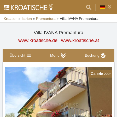
Kroatien
»
Istrien
»
Premantura
»
Villa IVANA Premantura
Villa IVANA Premantura
www.kroatische.de
www.kroatische.at
Übersicht
Menu
Buchung
Galerie >>>