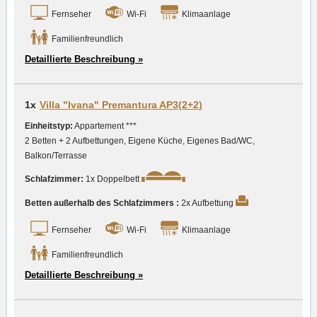
Fernseher
Wi-Fi
Klimaanlage
Familienfreundlich
Detaillierte Beschreibung »
1x
Villa "Ivana" Premantura AP3(2+2)
Einheitstyp:
Appartement ***
2 Betten + 2 Aufbettungen, Eigene Küche, Eigenes Bad/WC,
Balkon/Terrasse
Schlafzimmer:
1x Doppelbett
Betten außerhalb des Schlafzimmers :
2x Aufbettung
Fernseher
Wi-Fi
Klimaanlage
Familienfreundlich
Detaillierte Beschreibung »