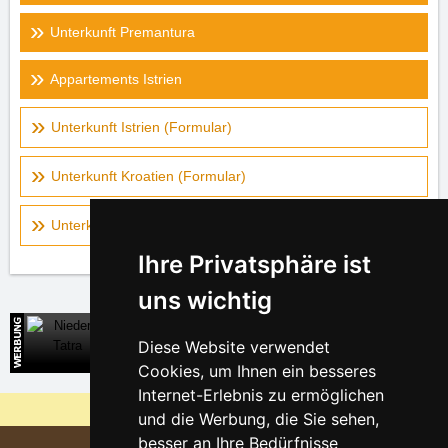
Unterkunft Premantura
Appartements Istrien
Unterkunft Istrien (Formular)
Unterkunft Kroatien (Formular)
Unterkunft auf der Landkarte - Istrien
Ihre Privatsphäre ist
uns wichtig
Niedere Tatra
Diese Website verwendet
Direkte Kontakte auf die Unterkunft in der Slowakei
Cookies, um Ihnen ein besseres
Internet-Erlebnis zu ermöglichen
Warum sind unsere Server am billigsten?
und die Werbung, die Sie sehen,
besser an Ihre Bedürfnisse