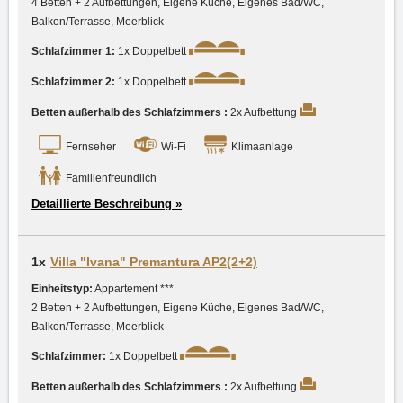
4 Betten + 2 Aufbettungen, Eigene Küche, Eigenes Bad/WC,
Balkon/Terrasse, Meerblick
Schlafzimmer 1:
1x Doppelbett
Schlafzimmer 2:
1x Doppelbett
Betten außerhalb des Schlafzimmers :
2x Aufbettung
Fernseher
Wi-Fi
Klimaanlage
Familienfreundlich
Detaillierte Beschreibung »
1x
Villa "Ivana" Premantura AP2(2+2)
Einheitstyp:
Appartement ***
2 Betten + 2 Aufbettungen, Eigene Küche, Eigenes Bad/WC,
Balkon/Terrasse, Meerblick
Schlafzimmer:
1x Doppelbett
Betten außerhalb des Schlafzimmers :
2x Aufbettung