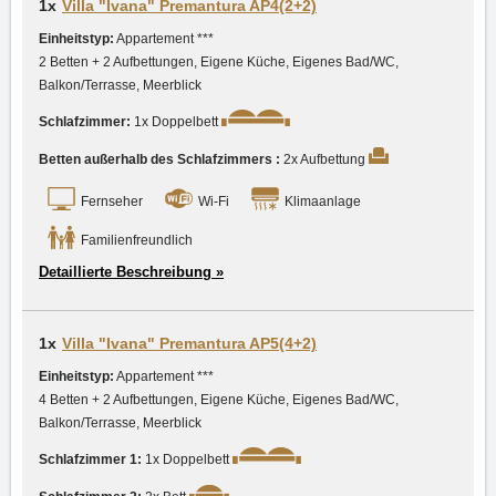
1x
Villa "Ivana" Premantura AP4(2+2)
Einheitstyp:
Appartement ***
2 Betten + 2 Aufbettungen, Eigene Küche, Eigenes Bad/WC,
Balkon/Terrasse, Meerblick
Schlafzimmer:
1x Doppelbett
Betten außerhalb des Schlafzimmers :
2x Aufbettung
Fernseher
Wi-Fi
Klimaanlage
Familienfreundlich
Detaillierte Beschreibung »
1x
Villa "Ivana" Premantura AP5(4+2)
Einheitstyp:
Appartement ***
4 Betten + 2 Aufbettungen, Eigene Küche, Eigenes Bad/WC,
Balkon/Terrasse, Meerblick
Schlafzimmer 1:
1x Doppelbett